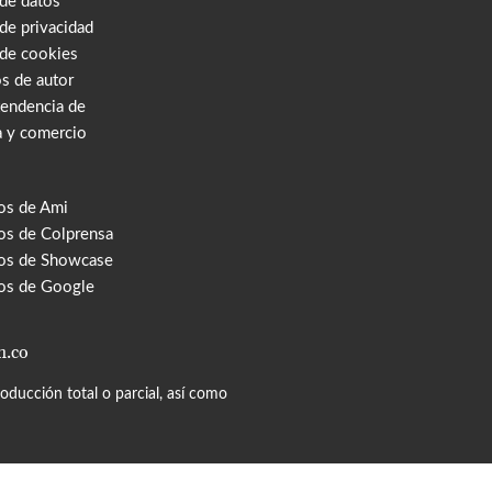
 de datos
 de privacidad
 de cookies
s de autor
tendencia de
a y comercio
os de Ami
s de Colprensa
os de Showcase
os de Google
m.co
ducción total o parcial, así como