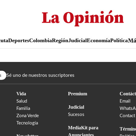
Pasar
al
contenido
principal
uta
Deportes
Colombia
Región
Judicial
Economía
Política
M
a
Sé uno de nuestros suscriptores
Vida
Premium
Contáct
Salud
Email
Judicial
Familia
WhatsA
Sucesos
Zona Verde
Contact
Tecnología
MediaKit para
Término
Anunciantes