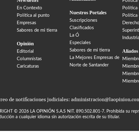
Newsletter
Política
En Contexto
Política
Nuestros Portales
Política al punto
Política
Suscripciones
Empresas
Derecho
Clasificados
Sabores de mi tierra
Superin
La Ó
Industri
Especiales
Opinión
Sabores de mi tierra
Aliados
Editorial
La Mejores Empresas de
Columnistas
Miembr
Norte de Santander
Caricaturas
Miembro
Miembr
Miembr
reo de notificaciones judiciales: administracion@laopinion.co
RIGHT ©
2026
LA OPINIÓN S.A.S NIT. 890.502.801-7. Prohibida su repro
ducción a cualquier idioma sin autorización escrita de su titular.