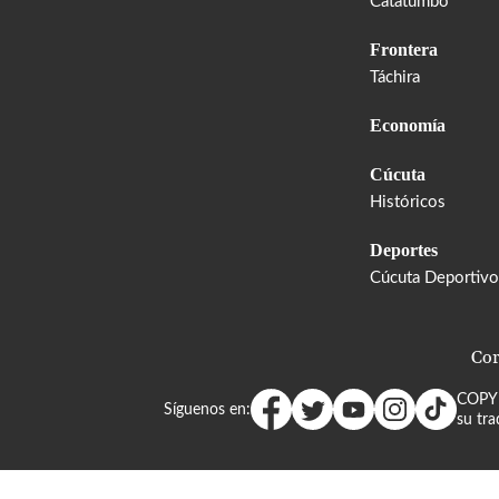
Catatumbo
Frontera
Táchira
Economía
Cúcuta
Históricos
Deportes
Cúcuta Deportivo
Cor
COPY
Síguenos en:
su tra