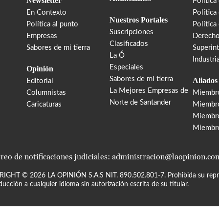
Newsletter
Política
En Contexto
Política
Nuestros Portales
Política al punto
Política
Suscripciones
Empresas
Derecho
Clasificados
Sabores de mi tierra
Superin
La Ó
Industri
Especiales
Opinión
Sabores de mi tierra
Aliados
Editorial
La Mejores Empresas de
Columnistas
Miembr
Norte de Santander
Caricaturas
Miembro
Miembr
Miembr
reo de notificaciones judiciales: administracion@laopinion.co
RIGHT ©
2026
LA OPINIÓN S.A.S NIT. 890.502.801-7. Prohibida su repro
ducción a cualquier idioma sin autorización escrita de su titular.