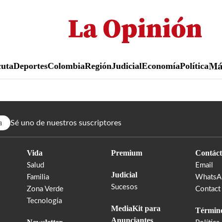
Pasar
al
contenido
principal
uta
Deportes
Colombia
Región
Judicial
Economía
Política
M
a
Sé uno de nuestros suscriptores
Vida
Premium
Contáct
Salud
Email
Judicial
Familia
WhatsA
Sucesos
Zona Verde
Contact
Tecnología
MediaKit para
Término
Anunciantes