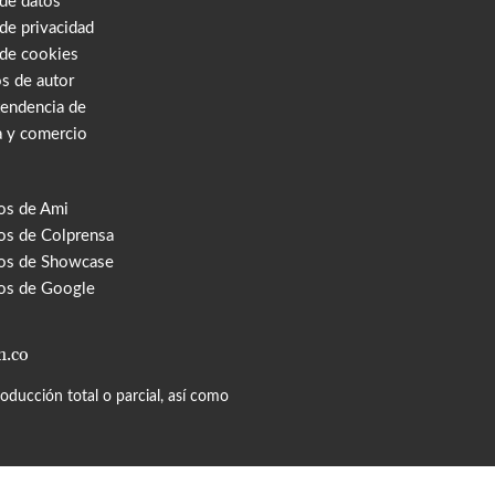
 de datos
 de privacidad
 de cookies
s de autor
tendencia de
a y comercio
os de Ami
s de Colprensa
os de Showcase
os de Google
m.co
ducción total o parcial, así como