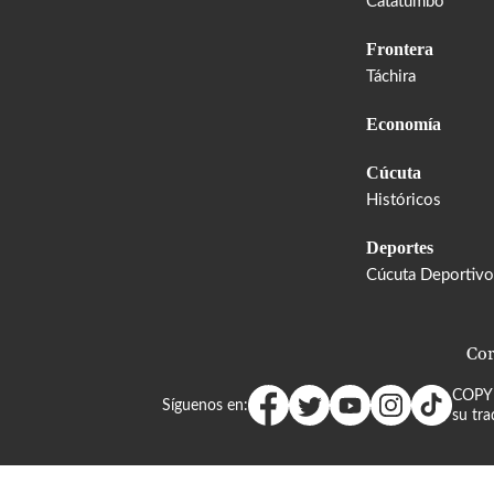
Catatumbo
Frontera
Táchira
Economía
Cúcuta
Históricos
Deportes
Cúcuta Deportivo
Cor
COPY
Síguenos en:
su tra