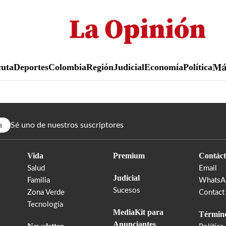
Pasar
al
contenido
principal
uta
Deportes
Colombia
Región
Judicial
Economía
Política
M
a
Sé uno de nuestros suscriptores
Vida
Premium
Contáct
Salud
Email
Judicial
Familia
WhatsA
Sucesos
Zona Verde
Contact
Tecnología
MediaKit para
Término
Anunciantes