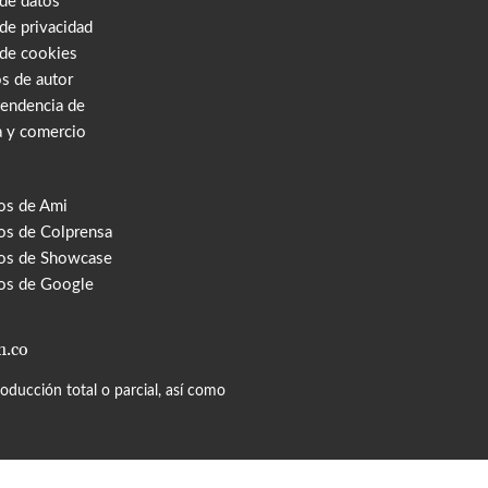
 de datos
 de privacidad
 de cookies
s de autor
tendencia de
a y comercio
os de Ami
s de Colprensa
os de Showcase
os de Google
m.co
ducción total o parcial, así como