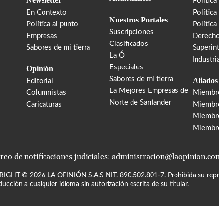
Newsletter
Política
En Contexto
Política
Nuestros Portales
Política al punto
Política
Suscripciones
Empresas
Derecho
Clasificados
Sabores de mi tierra
Superin
La Ó
Industri
Especiales
Opinión
Sabores de mi tierra
Aliados
Editorial
La Mejores Empresas de
Columnistas
Miembr
Norte de Santander
Caricaturas
Miembro
Miembr
Miembr
reo de notificaciones judiciales: administracion@laopinion.co
RIGHT ©
2026
LA OPINIÓN S.A.S NIT. 890.502.801-7. Prohibida su repro
ducción a cualquier idioma sin autorización escrita de su titular.