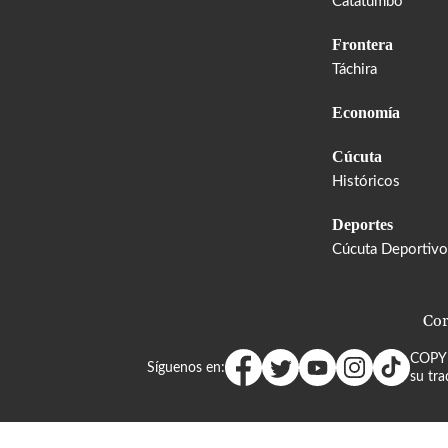
Catatumbo
Frontera
Táchira
Economía
Cúcuta
Históricos
Deportes
Cúcuta Deportivo
Cor
COPY
Síguenos en:
su tra