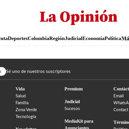
Pasar
al
contenido
principal
uta
Deportes
Colombia
Región
Judicial
Economía
Política
M
a
Sé uno de nuestros suscriptores
Vida
Premium
Contáct
Salud
Email
Judicial
Familia
WhatsA
Sucesos
Zona Verde
Contact
Tecnología
MediaKit para
Término
Anunciantes