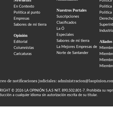
Newsletter
Política
En Contexto
Política
Nuestros Portales
Política al punto
Política
Suscripciones
Empresas
Derecho
Clasificados
Sabores de mi tierra
Superin
La Ó
Industri
Especiales
Opinión
Sabores de mi tierra
Aliados
Editorial
La Mejores Empresas de
Columnistas
Miembr
Norte de Santander
Caricaturas
Miembro
Miembr
Miembr
reo de notificaciones judiciales: administracion@laopinion.co
RIGHT ©
2026
LA OPINIÓN S.A.S NIT. 890.502.801-7. Prohibida su repro
ducción a cualquier idioma sin autorización escrita de su titular.