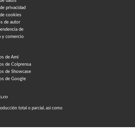
 de datos
 de privacidad
 de cookies
s de autor
tendencia de
a y comercio
os de Ami
s de Colprensa
os de Showcase
os de Google
m.co
ducción total o parcial, así como