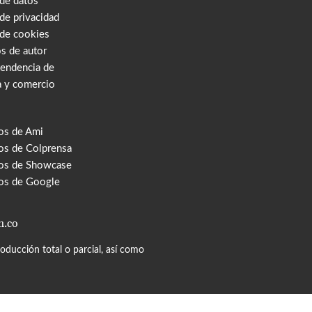
 de datos
 de privacidad
 de cookies
s de autor
tendencia de
a y comercio
os de Ami
s de Colprensa
os de Showcase
os de Google
m.co
ducción total o parcial, así como