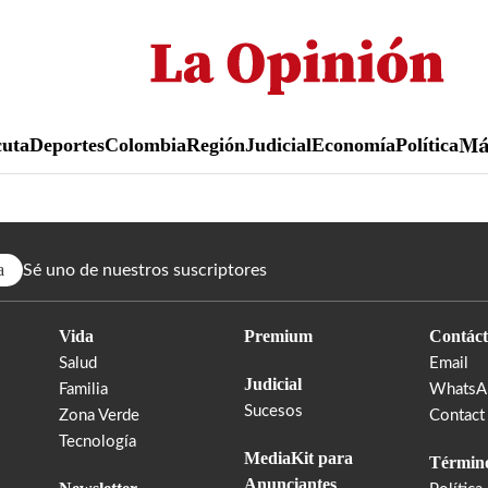
Pasar
al
contenido
principal
uta
Deportes
Colombia
Región
Judicial
Economía
Política
M
a
Sé uno de nuestros suscriptores
Vida
Premium
Contáct
Salud
Email
Judicial
Familia
WhatsA
Sucesos
Zona Verde
Contact
Tecnología
MediaKit para
Término
Anunciantes