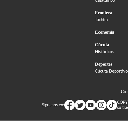
Catatumbo
Frontera
Táchira
Economía
Cúcuta
Históricos
Deportes
Cúcuta Deportivo
Cor
COPY
Síguenos en:
su tra