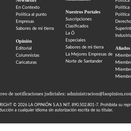
Newsletter
Política
En Contexto
Política
Nuestros Portales
Política al punto
Política
Suscripciones
Empresas
Derecho
Clasificados
Sabores de mi tierra
Superin
La Ó
Industri
Especiales
Opinión
Sabores de mi tierra
Aliados
Editorial
La Mejores Empresas de
Columnistas
Miembr
Norte de Santander
Caricaturas
Miembro
Miembr
Miembr
reo de notificaciones judiciales: administracion@laopinion.co
RIGHT ©
2026
LA OPINIÓN S.A.S NIT. 890.502.801-7. Prohibida su repro
ducción a cualquier idioma sin autorización escrita de su titular.