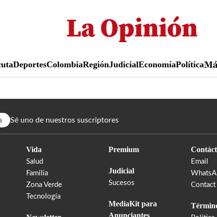
Pasar
al
contenido
principal
uta
Deportes
Colombia
Región
Judicial
Economía
Política
M
a
Sé uno de nuestros suscriptores
Vida
Premium
Contáct
Salud
Email
Judicial
Familia
WhatsA
Sucesos
Zona Verde
Contact
Tecnología
MediaKit para
Término
Anunciantes