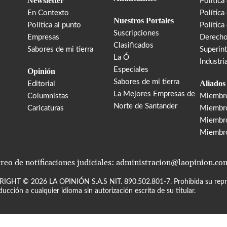
Newsletter
Política
En Contexto
Política
Nuestros Portales
Política al punto
Política
Suscripciones
Empresas
Derecho
Clasificados
Sabores de mi tierra
Superin
La Ó
Industri
Especiales
Opinión
Sabores de mi tierra
Aliados
Editorial
La Mejores Empresas de
Columnistas
Miembr
Norte de Santander
Caricaturas
Miembro
Miembr
Miembr
reo de notificaciones judiciales: administracion@laopinion.co
RIGHT ©
2026
LA OPINIÓN S.A.S NIT. 890.502.801-7. Prohibida su repro
ducción a cualquier idioma sin autorización escrita de su titular.