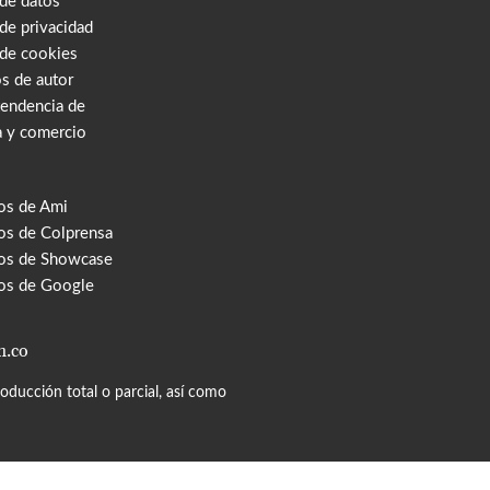
 de datos
 de privacidad
 de cookies
s de autor
tendencia de
a y comercio
os de Ami
s de Colprensa
os de Showcase
os de Google
m.co
ducción total o parcial, así como