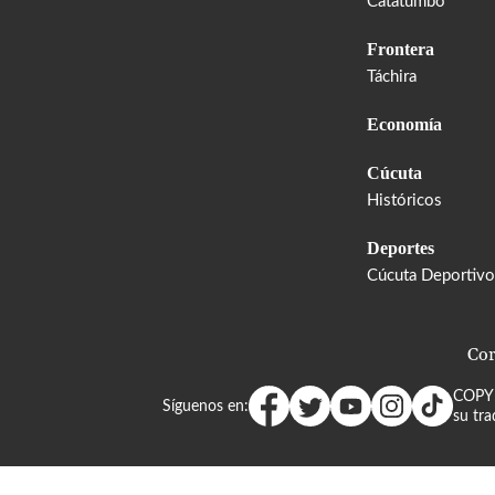
Catatumbo
Frontera
Táchira
Economía
Cúcuta
Históricos
Deportes
Cúcuta Deportivo
Cor
COPY
Síguenos en:
su tra