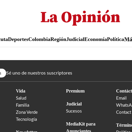
Pasar
al
contenido
principal
uta
Deportes
Colombia
Región
Judicial
Economía
Política
M
a
Sé uno de nuestros suscriptores
Vida
Premium
Contáct
Salud
Email
Judicial
Familia
WhatsA
Sucesos
Zona Verde
Contact
Tecnología
MediaKit para
Término
Anunciantes