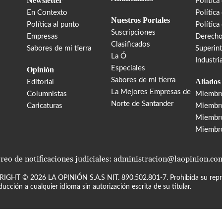
Newsletter
Política
En Contexto
Política
Nuestros Portales
Política al punto
Política
Suscripciones
Empresas
Derecho
Clasificados
Sabores de mi tierra
Superin
La Ó
Industri
Especiales
Opinión
Sabores de mi tierra
Aliados
Editorial
La Mejores Empresas de
Columnistas
Miembr
Norte de Santander
Caricaturas
Miembro
Miembr
Miembr
reo de notificaciones judiciales: administracion@laopinion.co
RIGHT ©
2026
LA OPINIÓN S.A.S NIT. 890.502.801-7. Prohibida su repro
ducción a cualquier idioma sin autorización escrita de su titular.