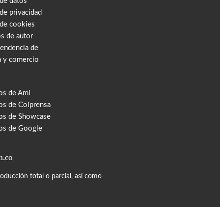
 de datos
 de privacidad
 de cookies
s de autor
tendencia de
a y comercio
os de Ami
s de Colprensa
os de Showcase
os de Google
m.co
ducción total o parcial, así como