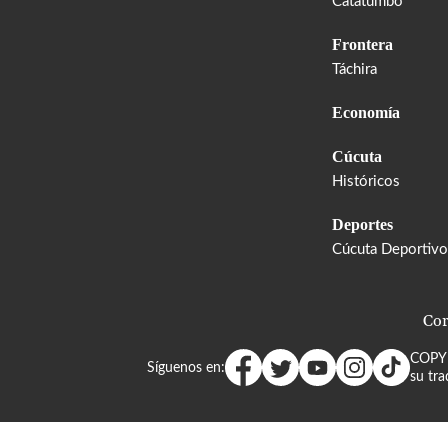
Catatumbo
Frontera
Táchira
Economía
Cúcuta
Históricos
Deportes
Cúcuta Deportivo
Cor
COPY
Síguenos en:
su tra