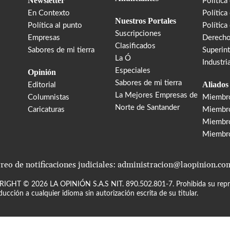
Newsletter
Política
En Contexto
Política
Nuestros Portales
Política al punto
Política
Suscripciones
Empresas
Derecho
Clasificados
Sabores de mi tierra
Superin
La Ó
Industri
Especiales
Opinión
Sabores de mi tierra
Aliados
Editorial
La Mejores Empresas de
Columnistas
Miembr
Norte de Santander
Caricaturas
Miembro
Miembr
Miembr
reo de notificaciones judiciales: administracion@laopinion.co
RIGHT ©
2026
LA OPINIÓN S.A.S NIT. 890.502.801-7. Prohibida su repro
ducción a cualquier idioma sin autorización escrita de su titular.