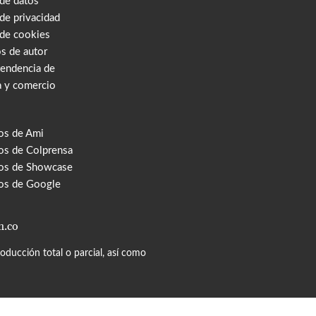
 de datos
 de privacidad
 de cookies
s de autor
tendencia de
a y comercio
os de Ami
s de Colprensa
os de Showcase
os de Google
m.co
ducción total o parcial, así como