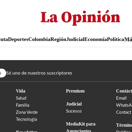
Pasar
al
contenido
principal
uta
Deportes
Colombia
Región
Judicial
Economía
Política
M
a
Sé uno de nuestros suscriptores
Vida
Premium
Contáct
Salud
Email
Judicial
Familia
WhatsA
Sucesos
Zona Verde
Contact
Tecnología
MediaKit para
Término
Anunciantes