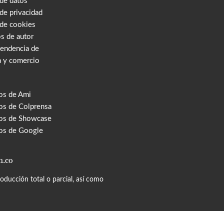
 de datos
 de privacidad
 de cookies
s de autor
tendencia de
a y comercio
os de Ami
s de Colprensa
os de Showcase
os de Google
m.co
ducción total o parcial, así como