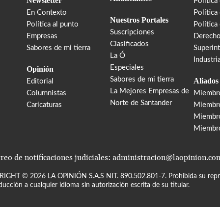
Newsletter
Política
En Contexto
Política
Nuestros Portales
Política al punto
Política
Suscripciones
Empresas
Derecho
Clasificados
Sabores de mi tierra
Superin
La Ó
Industri
Especiales
Opinión
Sabores de mi tierra
Aliados
Editorial
La Mejores Empresas de
Columnistas
Miembr
Norte de Santander
Caricaturas
Miembro
Miembr
Miembr
reo de notificaciones judiciales: administracion@laopinion.co
RIGHT ©
2026
LA OPINIÓN S.A.S NIT. 890.502.801-7. Prohibida su repro
ducción a cualquier idioma sin autorización escrita de su titular.