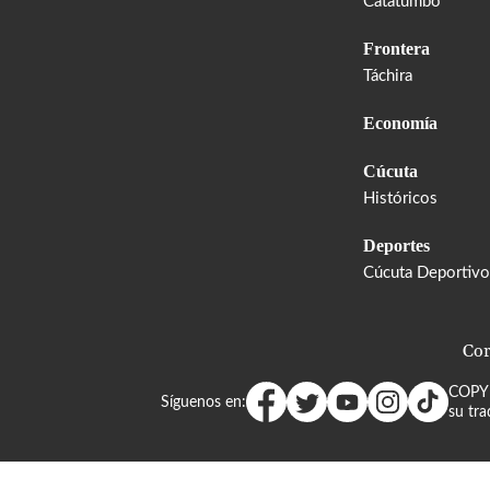
Catatumbo
Frontera
Táchira
Economía
Cúcuta
Históricos
Deportes
Cúcuta Deportivo
Cor
COPY
Síguenos en:
su tra