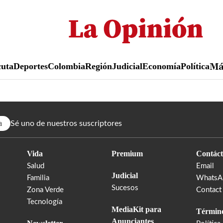
Pasar
al
contenido
principal
uta
Deportes
Colombia
Región
Judicial
Economía
Política
M
a
Sé uno de nuestros suscriptores
Vida
Premium
Contáct
Salud
Email
Judicial
Familia
WhatsA
Sucesos
Zona Verde
Contact
Tecnología
MediaKit para
Término
Anunciantes