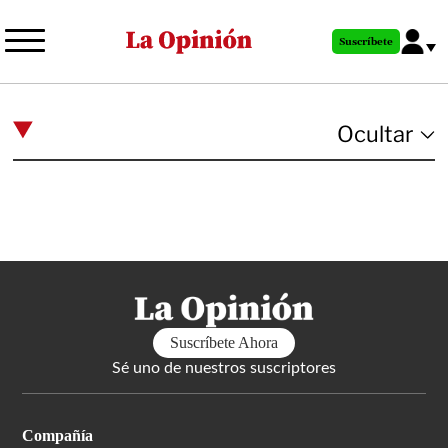
Pasar
al
Suscríbete
contenido
principal
Suscríbete Ahora
Sé uno de nuestros suscriptores
Compañía