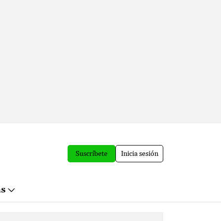
Suscríbete
Inicia sesión
ás