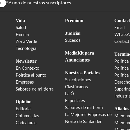
a
Sé uno de nuestros suscriptores
Vida
Premium
Contáct
Salud
Email
Judicial
Familia
WhatsA
Sucesos
Zona Verde
Contact
Tecnología
MediaKit para
Término
Anunciantes
Newsletter
Política
En Contexto
Política
Nuestros Portales
Política al punto
Política
Suscripciones
Empresas
Derecho
Clasificados
Sabores de mi tierra
Superin
La Ó
Industri
Especiales
Opinión
Sabores de mi tierra
Aliados
Editorial
La Mejores Empresas de
Columnistas
Miembr
Norte de Santander
Caricaturas
Miembro
Miembr