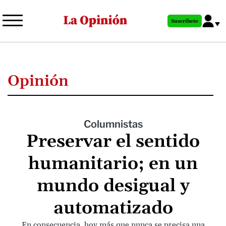
Pasar
al
Suscríbete
contenido
principal
Opinión
Columnistas
Preservar el sentido
humanitario; en un
mundo desigual y
automatizado
En consecuencia, hoy más que nunca se precisa una