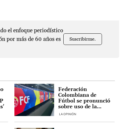
o el enfoque periodístico
ón por más de 60 años es
Suscribirme.
io
Federación
Colombiana de
EP
Fútbol se pronunció
s'
sobre uso de la
camiseta en la
LA OPINIÓN
campaña electoral