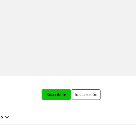
Suscríbete
Inicia sesión
ás