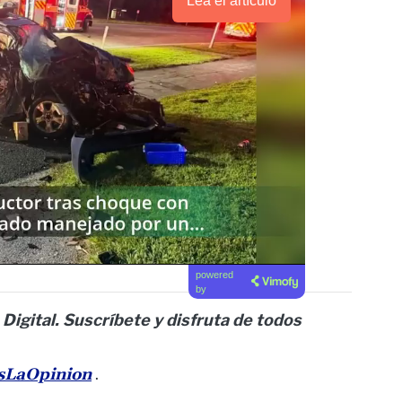
Lea el artículo
powered
by
 Digital. Suscríbete y disfruta de todos
esLaOpinion
.