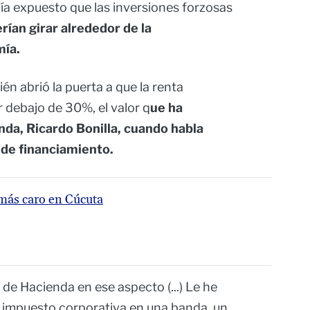
ía expuesto que las inversiones forzosas
rían girar alrededor de la
mía.
én abrió la puerta a que la renta
 debajo de 30%, el valor q
ue ha
nda, Ricardo Bonilla, cuando habla
 de financiamiento.
 más caro en Cúcuta
 de Hacienda en ese aspecto (...) Le he
e impuesto corporativa en una banda, un