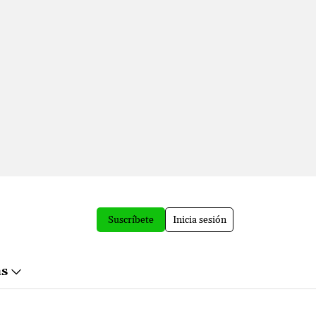
Suscríbete
Inicia sesión
ás