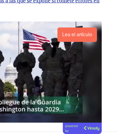
s a las que se expone si comete errores en
Lea el artículo
powered
by