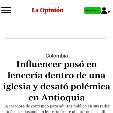
Pasar
al
Suscríbete
contenido
principal
Colombia
Influencer posó en
lencería dentro de una
iglesia y desató polémica
en Antioquia
La creadora de contenido para adultos publicó en sus redes
imágenes posando en lencería frente al altar de la capilla