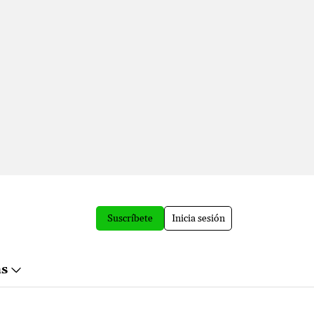
Suscríbete
Inicia sesión
ás