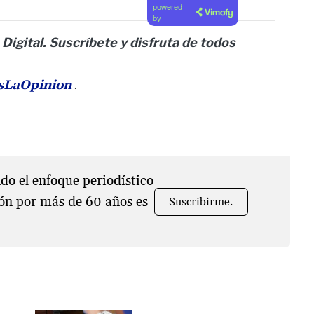
powered
by
 Digital. Suscríbete y disfruta de todos
esLaOpinion
.
o el enfoque periodístico
ón por más de 60 años es
Suscribirme.