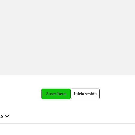
Suscríbete
Inicia sesión
ás