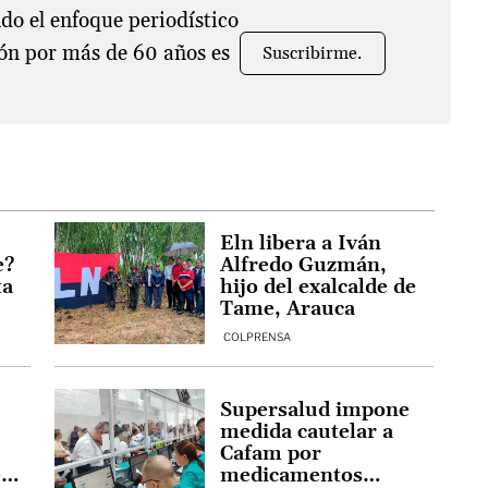
o el enfoque periodístico
ón por más de 60 años es
Suscribirme.
Eln libera a Iván
e?
Alfredo Guzmán,
ta
hijo del exalcalde de
Tame, Arauca
COLPRENSA
Supersalud impone
medida cautelar a
Cafam por
e
medicamentos