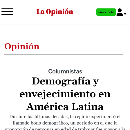
Pasar
al
Suscríbete
contenido
principal
Opinión
Columnistas
Demografía y
envejecimiento en
América Latina
Durante las últimas décadas, la región experimentó el
llamado bono demográfico, un periodo en el que la
proporción de personas en edad de trabajar fue mayor a la