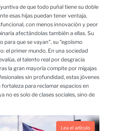
isyuntiva de que todo puñal tiene su doble
nte esas hijas puedan tener ventaja,
isfuncional, con menos innovación y peor
minaría afectándolas también a ellas. Su
río para que se vayan", su "egoísmo
aro: el primer mundo. En una sociedad
evalúa, el talento real por desgracia
ras la gran mayoría compite por migajas
esionales sin profundidad, estas jóvenes
la fortaleza para reclamar espacios en
a no es solo de clases sociales, sino de
Lea el artículo