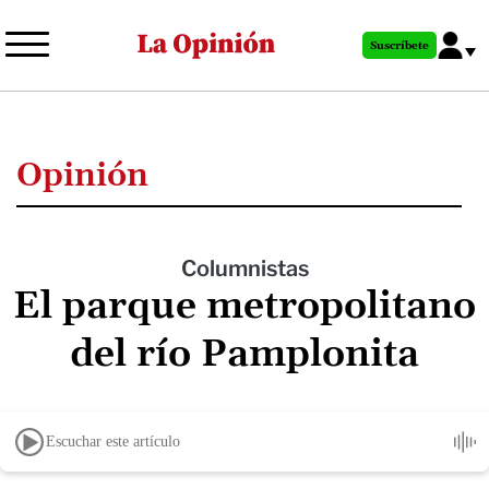
Pasar
al
Suscríbete
contenido
principal
Opinión
Columnistas
El parque metropolitano
del río Pamplonita
Escuchar este artículo