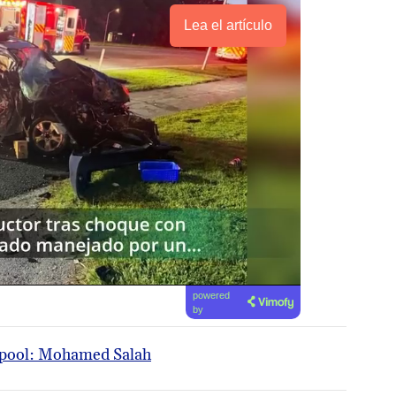
Lea el artículo
powered
by
erpool: Mohamed Salah