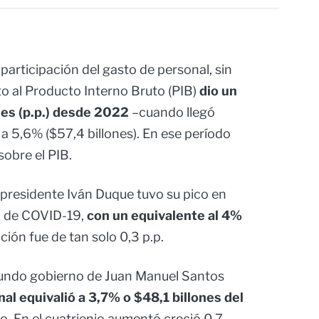
participación del gasto de personal, sin
o al Producto Interno Bruto (PIB)
dio un
les (p.p.) desde 2022
–cuando llegó
 a 5,6% ($57,4 billones). En ese período
obre el PIB.
l presidente Iván Duque tuvo su pico en
a de COVID-19,
con un equivalente al 4%
ación fue de tan solo 0,3 p.p.
egundo gobierno de Juan Manuel Santos
al equivalió a 3,7% o $48,1 billones del
o. En el cuatrienio aumentó creció 0,7