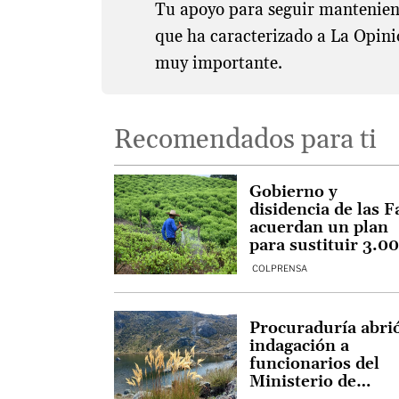
Tu apoyo para seguir manteniend
que ha caracterizado a La Opini
muy importante.
Recomendados para ti
Gobierno y
disidencia de las F
acuerdan un plan
para sustituir 3.0
hectáreas de coca
COLPRENSA
Procuraduría abri
indagación a
funcionarios del
Ministerio de