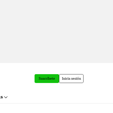
Suscríbete
Inicia sesión
ás