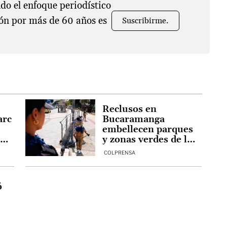
o el enfoque periodístico
ón por más de 60 años es
Suscribirme.
Reclusos en
arc
Bucaramanga
embellecen parques
00
y zonas verdes de la
ciudad
COLPRENSA
ó