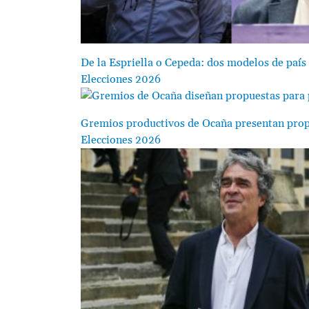
De la Espriella o Cepeda: dos modelos de país 
Elecciones 2026
Image
Gremios productivos de Ocaña presentan propu
Elecciones 2026
Image