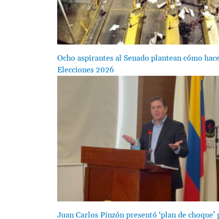
Ocho aspirantes al Senado plantean cómo hac
Elecciones 2026
Image
Juan Carlos Pinzón presentó ‘plan de choque’ 