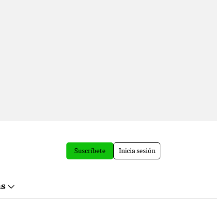
Suscríbete
Inicia sesión
ás