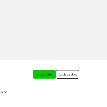
Suscríbete
Inicia sesión
ás