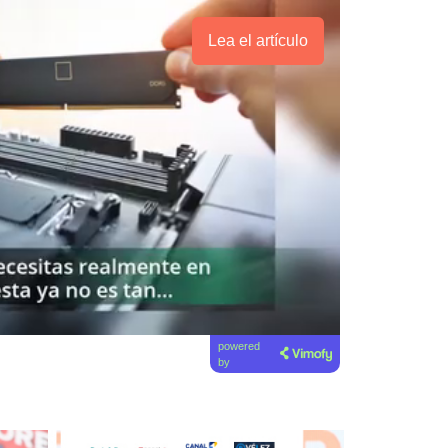
Lea el artículo
powered
by