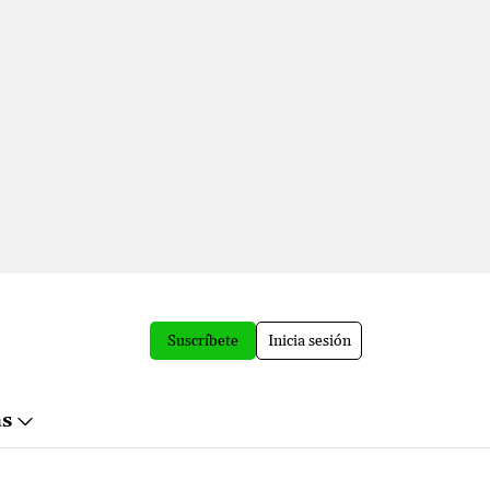
Suscríbete
Inicia sesión
ás