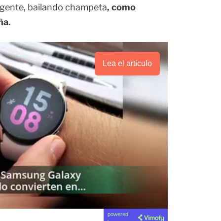
 gente, bailando champeta
, como
ña.
Lea el artículo
powered