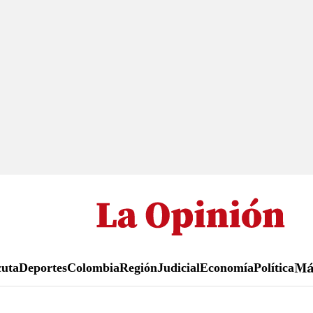
Pasar
al
contenido
principal
uta
Deportes
Colombia
Región
Judicial
Economía
Política
M