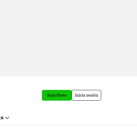
Suscríbete
Inicia sesión
ás