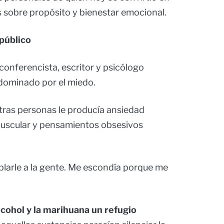
s sobre propósito y bienestar emocional.
 público
onferencista, escritor y psicólogo
 dominado por el miedo.
otras personas le producía ansiedad
muscular y pensamientos obsesivos
blarle a la gente. Me escondía porque me
lcohol y la marihuana un refugio