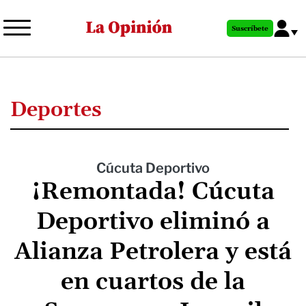
Pasar
al
Suscríbete
contenido
principal
Deportes
Cúcuta Deportivo
¡Remontada! Cúcuta
Deportivo eliminó a
Alianza Petrolera y está
en cuartos de la