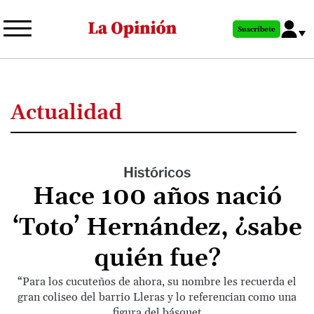
Pasar
al
Suscríbete
contenido
principal
Actualidad
Históricos
Hace 100 años nació
‘Toto’ Hernández, ¿sabe
quién fue?
“Para los cucuteños de ahora, su nombre les recuerda el
gran coliseo del barrio Lleras y lo referencian como una
figura del básquet