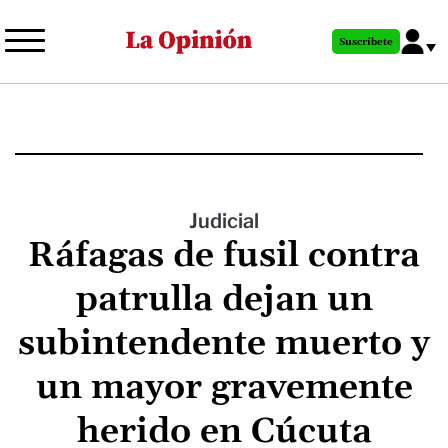
Pasar
al
Suscríbete
contenido
principal
Judicial
Ráfagas de fusil contra
patrulla dejan un
subintendente muerto y
un mayor gravemente
herido en Cúcuta