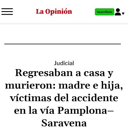
Pasar
al
Suscríbete
contenido
principal
Judicial
Regresaban a casa y
murieron: madre e hija,
víctimas del accidente
en la vía Pamplona–
Saravena