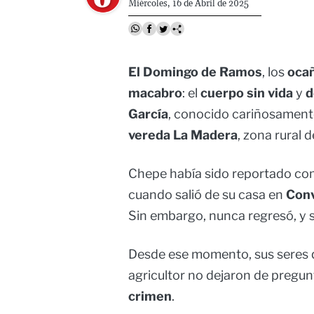
Miércoles, 16 de Abril de 2025
El Domingo de Ramos
, los
oca
macabro
: el
cuerpo sin vida
y
d
García
, conocido cariñosamen
vereda La Madera
, zona rural 
Chepe había sido reportado c
cuando salió de su casa en
Con
Sin embargo, nunca regresó, y 
Desde ese momento, sus seres q
agricultor no dejaron de pregu
crimen
.