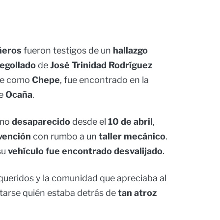
ñeros
fueron testigos de un
hallazgo
egollado
de
José Trinidad Rodríguez
te como
Chepe
, fue encontrado en la
de
Ocaña
.
omo
desaparecido
desde el
10 de abril
,
vención
con rumbo a un
taller mecánico
.
su
vehículo fue encontrado desvalijado
.
ueridos y la comunidad que apreciaba al
ntarse quién estaba detrás de
tan atroz