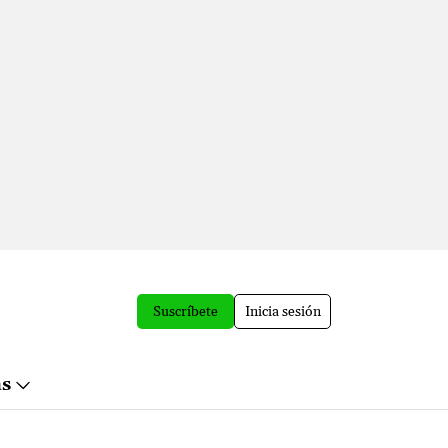
Suscríbete
Inicia sesión
ás