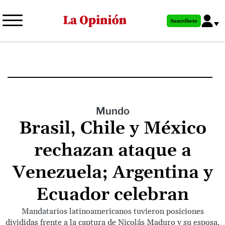
Pasar
al
Suscríbete
contenido
principal
Mundo
Brasil, Chile y México
rechazan ataque a
Venezuela; Argentina y
Ecuador celebran
Mandatarios latinoamericanos tuvieron posiciones
divididas frente a la captura de Nicolás Maduro y su esposa,