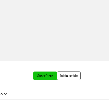
Suscríbete
Inicia sesión
ás