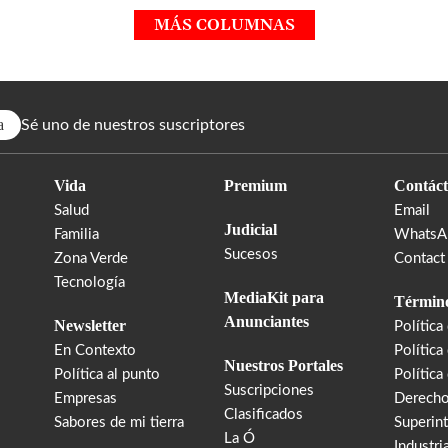
MÁS COLUMNAS
a
Sé uno de nuestros suscriptores
Vida
Premium
Contáct
Salud
Email
Judicial
Familia
WhatsA
Sucesos
Zona Verde
Contact
Tecnología
MediaKit para
Término
Anunciantes
Newsletter
Política
En Contexto
Política
Nuestros Portales
Política al punto
Política
Suscripciones
Empresas
Derecho
Clasificados
Sabores de mi tierra
Superin
La Ó
Industri