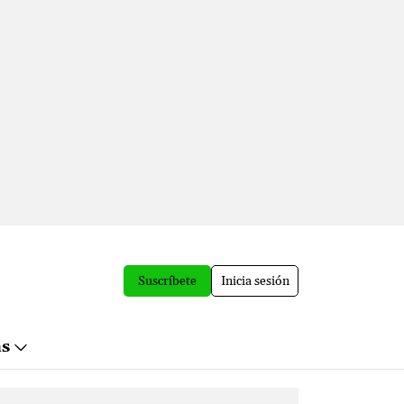
Suscríbete
Inicia sesión
ás