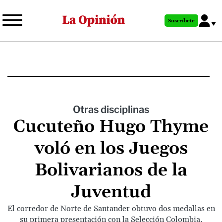
Pasar
al
Suscríbete
contenido
principal
Otras disciplinas
Cucuteño Hugo Thyme
voló en los Juegos
Bolivarianos de la
Juventud
El corredor de Norte de Santander obtuvo dos medallas en
su primera presentación con la Selección Colombia.