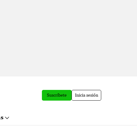
Suscríbete
Inicia sesión
ás