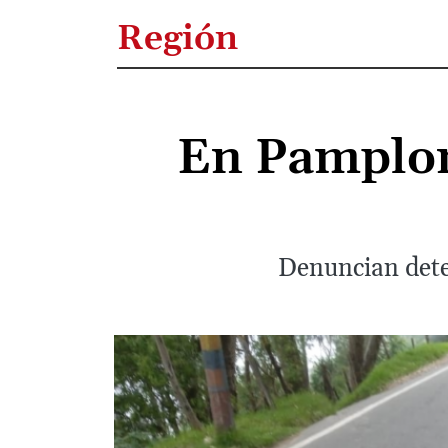
Región
En Pamplon
Denuncian deter