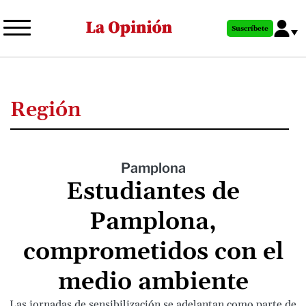
Pasar
al
Suscríbete
contenido
principal
Región
Pamplona
Estudiantes de
Pamplona,
comprometidos con el
medio ambiente
Las jornadas de sensibilización se adelantan como parte de