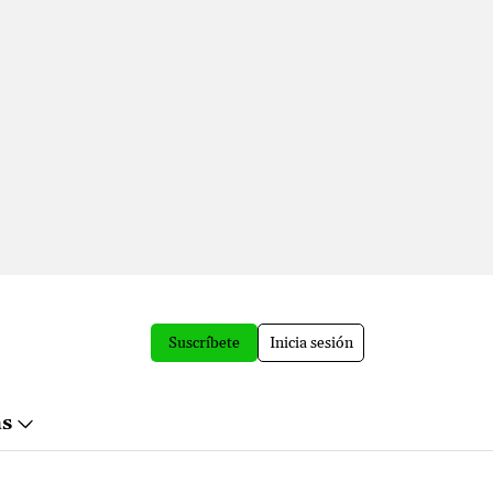
Suscríbete
Inicia sesión
ás