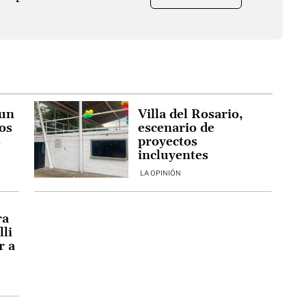
 un
Villa del Rosario,
los
escenario de
s
proyectos
incluyentes
LA OPINIÓN
ra
lli
r a