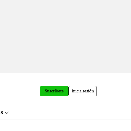
Suscríbete
Inicia sesión
ás