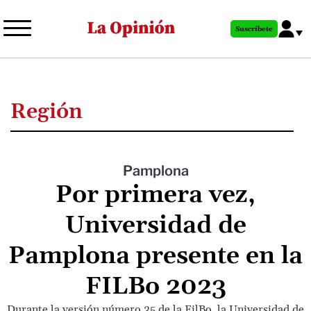
Pasar
al
Suscríbete
contenido
principal
Región
Pamplona
Por primera vez,
Universidad de
Pamplona presente en la
FILBo 2023
Durante la versión número 35 de la FilBo, la Universidad de