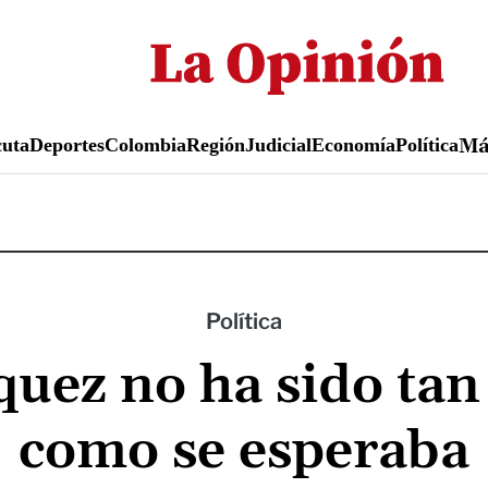
Pasar
al
contenido
principal
uta
Deportes
Colombia
Región
Judicial
Economía
Política
M
Política
uez no ha sido tan
como se esperaba