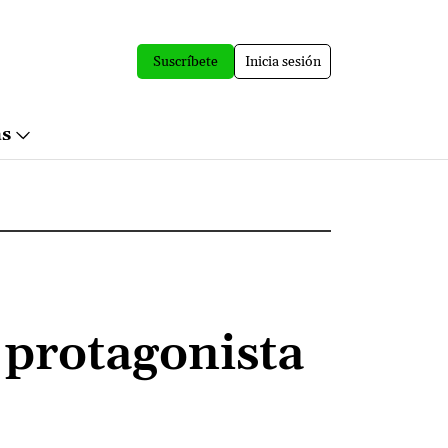
Suscríbete
Inicia sesión
ás
 protagonista