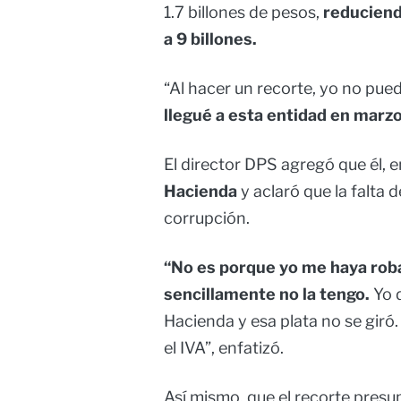
1.7 billones de pesos,
reduciendo
a 9 billones.
“Al hacer un recorte, yo no pue
llegué a esta entidad en marz
El director DPS agregó que él, e
Hacienda
y aclaró que la falta
corrupción.
“No es porque yo me haya robad
sencillamente no la tengo.
Yo d
Hacienda y esa plata no se gir
el IVA”, enfatizó.
Así mismo, que el recorte presu