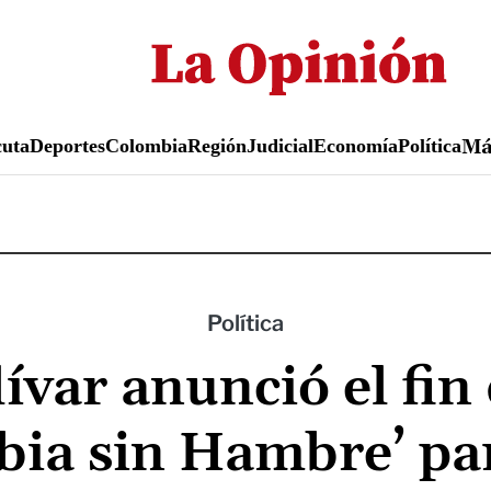
Pasar
al
contenido
principal
uta
Deportes
Colombia
Región
Judicial
Economía
Política
M
Política
ívar anunció el fin 
bia sin Hambre’ pa