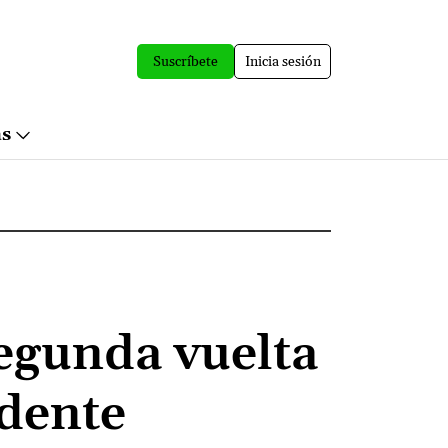
Suscríbete
Inicia sesión
ás
egunda vuelta
idente