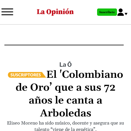
Pasar
al
Suscríbete
contenido
principal
La Ó
El 'Colombiano
de Oro’ que a sus 72
años le canta a
Arboledas
Eliseo Moreno ha sido músico, docente y asegura que su
talento “viene de la genética”.