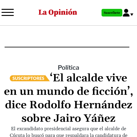
Pasar
al
Suscríbete
contenido
principal
Política
‘El alcalde vive
en un mundo de ficción’,
dice Rodolfo Hernández
sobre Jairo Yáñez
El excandidato presidencial asegura que el alcalde de
Cúcuta lo buscó para que respaldara la candidatura de