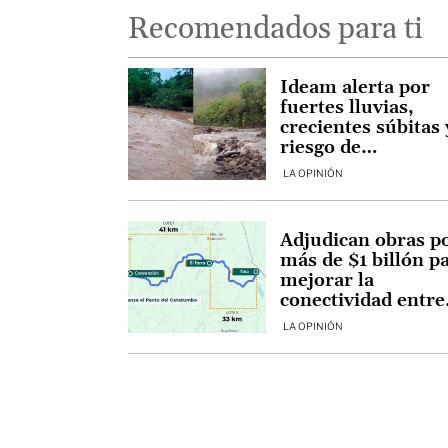
Recomendados para ti
Ideam alerta por
fuertes lluvias,
crecientes súbitas 
riesgo de
deslizamientos en
LA OPINIÓN
Norte de Santande
Adjudican obras p
más de $1 billón p
mejorar la
conectividad entre
Norte de Santande
LA OPINIÓN
Arauca