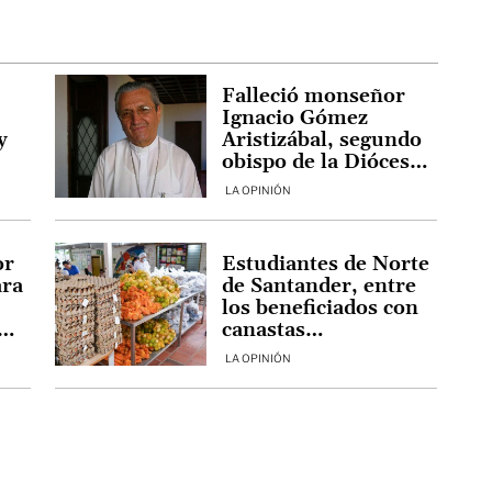
Falleció monseñor
Ignacio Gómez
y
Aristizábal, segundo
obispo de la Diócesis
de Ocaña
LA OPINIÓN
r
or
Estudiantes de Norte
ara
de Santander, entre
los beneficiados con
canastas
r y
alimentarias del PAE
LA OPINIÓN
en vacaciones