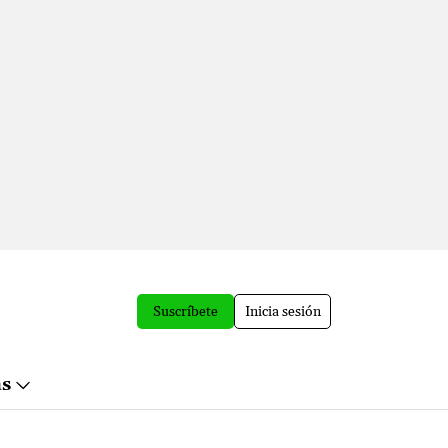
Suscríbete
Inicia sesión
ás